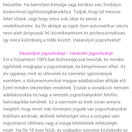
helyzetbe. Ha bármilyen kétsége vagy kérdése van, forduljon
bizalommal ügyfélszolgálatunkhoz. Tudjuk, hogy túl messze
lehet tőlünk, vagy hogy nincs sok ideje és pénze a
rendelkezésére. Az Ön aktáját az egyik ilyen automatikus iskola
neve alatt dolgozzuk fel, következetesen és professzionálisan,
így nincs különbség a többi között. Vásároljon jogosítványt!
Vásároljon jogosítványt / vásárolni jogosítványt
Ezt a folyamatot 100%-ban biztonságossá tesszük, és minden
ügyfelünk megkapja a jogosítványát, és kényelmesen élhet. Az
elv ugyanaz, mint az útlevelek és személyi igazolványok
esetében, a dokumentumokat magyar adatbázisban állítják elő.
Ezért minden tekintetben eredetiek. Ezután a vonatkozó nemzeti
adatbázisokba és/vagy a nemzeti jogosítványokért felelős
hatóságokba kerülnek. Ez a szervezet az évek során annyira
megnőtt, hogy most már törvényes jogunk van jogosítványokat
kiállítani azoknak, akiknek nehézséget okoz a vizsgára való
regisztráció időhiány vagy a vizsga letételének nehézségei
miatt. Ha Ön 18 éven felüli, és szabadon szeretne közlekedni az