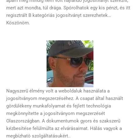
apám még mindig nem volt hajlandó jogosítványt szerezni,
mert azt mondta, túl drága. Spórolhatok egy kis pénzt, és itt
regisztrált B kategóriás jogosítványt szerezhetek…
Köszönöm.
Nagyszerű élmény volt a weboldaluk használata a
jogosítványom megszerzéséhez. A csapat által használt
gördülékeny munkafolyamat és fejlett technológia
megkönnyítette a jogosítványom megszerzését
Olaszországban. A dokumentumok gyors és szakszerű
kézbesítése felülmúlta az elvárásaimat. Hálás vagyok a
megbízható szolgáltatásukért..