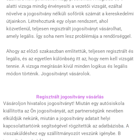
alatti vizsga mindig érvényesíti a vezetői vizsgát, ezáltal
növelve a jogosítvány nélküli sofőrök számát a kereskedelmi
útjainkon. Létrehoztunk egy olyan rendszert, ahol
közvetlenül, teljesen regisztrált jogosítványt vásárolhat,
amely legális. Így soha nem lesz problémája a rendőrséggel.
Ahogy az előző szakaszban említettük, teljesen regisztrált és
legális, és az egyetlen különbség itt az, hogy nem kell vizsgát
tennie. A vizsga megírásán kívül minden logikus és legális
módon történik. Jogosítványt vásárolok.
Regisztrált jogosítvány vásárlás
Vásároljon hivatalos jogosítványt! Miután egy autósiskola
kiállította az Ön jogosítványát, azt partnerségünk nevében
elküldjük nekünk, miután a jogosítvány adatait helyi
kapcsolattartóink segítségével rögzítettük az adatbázisba
.
A
visszaküldéshez egy szállítmányozót veszünk igénybe. B