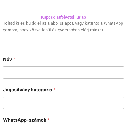
Kapcsolatfelvételi űrlap
Töltsd ki és küldd el az alábbi űrlapot, vagy kattints a WhatsApp
gombra, hogy közvetlenül és gyorsabban elérj minket.
Név
*
*
Jogosítvány kategória
*
E
m
a
i
l
*
WhatsApp-számok
*