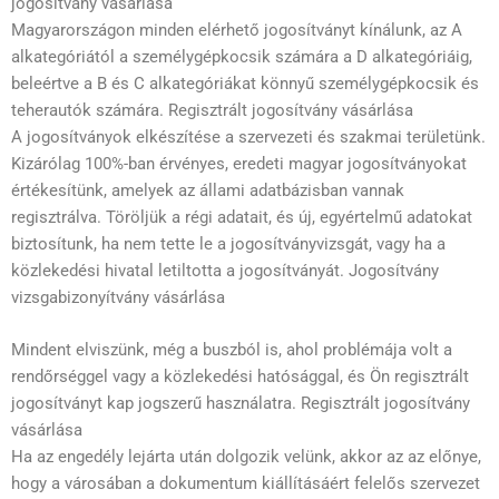
jogosítvány vásárlása
Magyarországon minden elérhető jogosítványt kínálunk, az A
alkategóriától a személygépkocsik számára a D alkategóriáig,
beleértve a B és C alkategóriákat könnyű személygépkocsik és
teherautók számára. Regisztrált jogosítvány vásárlása
A jogosítványok elkészítése a szervezeti és szakmai területünk.
Kizárólag 100%-ban érvényes, eredeti magyar jogosítványokat
értékesítünk, amelyek az állami adatbázisban vannak
regisztrálva. Töröljük a régi adatait, és új, egyértelmű adatokat
biztosítunk, ha nem tette le a jogosítványvizsgát, vagy ha a
közlekedési hivatal letiltotta a jogosítványát. Jogosítvány
vizsgabizonyítvány vásárlása
Mindent elviszünk, még a buszból is, ahol problémája volt a
rendőrséggel vagy a közlekedési hatósággal, és Ön regisztrált
jogosítványt kap jogszerű használatra. Regisztrált jogosítvány
vásárlása
Ha az engedély lejárta után dolgozik velünk, akkor az az előnye,
hogy a városában a dokumentum kiállításáért felelős szervezet