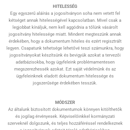
HITELESSÉG
Egy egyszerű aláírás a jogosítványon soha nem vetett fel
kétséget annak hitelességével kapcsolatban. Mivel csak a
legjobbat kínáljuk, nem kell aggódnia a tőlünk vásárolt
jogosítvány hitelessége miatt. Mindent megteszünk annak
érdekében, hogy a dokumentum hiteles és ezért regisztrált
legyen. Csapatunk tehetsége lehetővé teszi számunkra, hogy
jogosítványokat készítsünk és bevigyük azokat a tervezői
adatbázisokba, hogy ügyfeleink problémamentesen
megszerezhessék azokat. Ezt saját védelmünk és az
ügyfeleinknek eladott dokumentum hitelessége és
jogszerűsége érdekében tesszük.
MÓDSZER
Az általunk biztosított dokumentumok könnyen kitölthetők
és jogilag érvényesek. Képviselőinkkel kormányzati
szerveknél dolgozunk, és teljes hozzáféréssel rendelkeznek