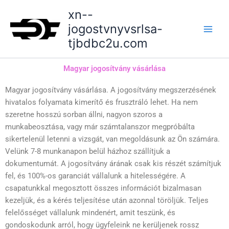
Skip
xn--
to
jogostvnyvsrlsa-
content
tjbdbc2u.com
Magyar jogosítvány vásárlása
Magyar jogosítvány vásárlása. A jogosítvány megszerzésének
hivatalos folyamata kimerítő és frusztráló lehet. Ha nem
szeretne hosszú sorban állni, nagyon szoros a
munkabeosztása, vagy már számtalanszor megpróbálta
sikertelenül letenni a vizsgát, van megoldásunk az Ön számára.
Velünk 7-8 munkanapon belül házhoz szállítjuk a
dokumentumát. A jogosítvány árának csak kis részét számítjuk
fel, és 100%-os garanciát vállalunk a hitelességére. A
csapatunkkal megosztott összes információt bizalmasan
kezeljük, és a kérés teljesítése után azonnal töröljük. Teljes
felelősséget vállalunk mindenért, amit teszünk, és
gondoskodunk arról, hogy ügyfeleink ne kerüljenek rossz