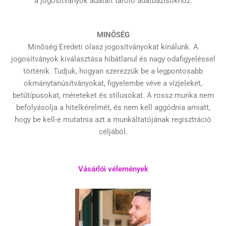
a jogosítványok adatait tároló adatbázisokhoz.
MINŐSÉG
Minőség Eredeti olasz jogosítványokat kínálunk. A
jogosítványok kiválasztása hibátlanul és nagy odafigyeléssel
történik. Tudjuk, hogyan szerezzük be a legpontosabb
okmánytanúsítványokat, figyelembe véve a vízjeleket,
betűtípusokat, méreteket és stílusokat. A rossz munka nem
befolyásolja a hitelkérelmét, és nem kell aggódnia amiatt,
hogy be kell-e mutatnia azt a munkáltatójának regisztráció
céljából.
Vásárlói vélemények