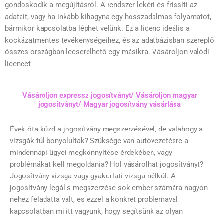
gondoskodik a megújításról. A rendszer lekéri és frissíti az
adatait, vagy ha inkább kihagyna egy hosszadalmas folyamatot,
bármikor kapcsolatba léphet velünk. Ez a licenc ideális a
kockázatmentes tevékenységeihez, és az adatbázisban szereplő
összes országban lecserélhető egy másikra. Vásároljon valódi
licencet
Vásároljon expressz jogosítványt/ Vásároljon magyar
jogosítványt/ Magyar jogosítvány vásárlása
Évek óta küzd a jogosítvány megszerzésével, de valahogy a
vizsgák túl bonyolultak? Szüksége van autóvezetésre a
mindennapi ügyei megkönnyítése érdekében, vagy
problémákat kell megoldania? Hol vásárolhat jogosítványt?
Jogosítvány vizsga vagy gyakorlati vizsga nélkül. A
jogosítvány legális megszerzése sok ember számára nagyon
nehéz feladattá vált, és ezzel a konkrét problémával
kapcsolatban mi itt vagyunk, hogy segítsünk az olyan