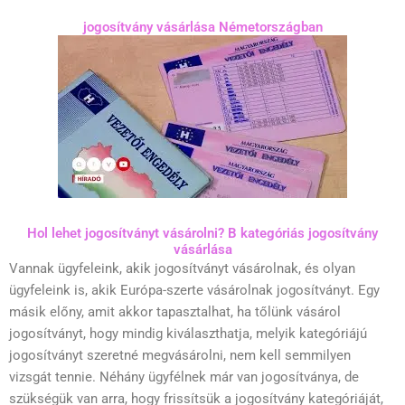
jogosítvány vásárlása Németországban
Hol lehet jogosítványt vásárolni? B kategóriás jogosítvány
vásárlása
Vannak ügyfeleink, akik jogosítványt vásárolnak, és olyan
ügyfeleink is, akik Európa-szerte vásárolnak jogosítványt. Egy
másik előny, amit akkor tapasztalhat, ha tőlünk vásárol
jogosítványt, hogy mindig kiválaszthatja, melyik kategóriájú
jogosítványt szeretné megvásárolni, nem kell semmilyen
vizsgát tennie. Néhány ügyfélnek már van jogosítványa, de
szükségük van arra, hogy frissítsük a jogosítvány kategóriáját,