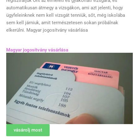
regisztráljuk Önt az elméleti és gyakorlati vizsgára, és
automatikusan átmegy a vizsgákon, ami azt jelenti, hogy
ügyfeleinknek nem kell vizsgát tenniük, sőt, még iskolába
sem kell járniuk, amit természetesen sokan próbálnak
elkerülni. Magyar jogosítvány vásárlása
Magyar jogosítvány vásárlása
vásárolj most