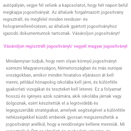
autópályán, vegye fel velünk a kapcsolatot, hogy hét napon belül
megkapja jogosítványát. Az általunk forgalmazott jogosítvány
regisztrált, és megfelel minden rendszer- és
hologramellenőrzésen, az általunk gyártott jogosítványhoz
igazodó dokumentumok tartoznak. Vásároljon jogosítványt!
Vásároljon regisztrált jogosítványt/ vegyél magyar jogosítványt
Mindannyian tudjuk, hogy nem olyan könnyű jogosítványt
szerezni Magyarországon, Németországban és más európai
országokban, amikor minden hivatalos eljáráson át kell
menni, például hónapokig iskolába kell járni, és különféle
gyakorlati vizsgákat és teszteket kell letenni. Ez a folyamat
hosszú és igényes azok számára, akik iskolába járnak vagy
dolgoznak, ezért készítettük el a legrövidebb és
legegyszerűbb stratégiákat, amelyek segítségével a különféle
nehézségekkel küzdő emberek gyorsan megszerezhetik a
jogosítványt anélkül, hogy a rendőrségre kellene menniük. Mi