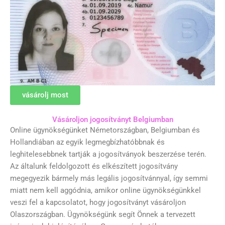
vásárolj most
Vásároljon jogosítványt Belgiumban
Online ügynökségünket Németországban, Belgiumban és
Hollandiában az egyik legmegbízhatóbbnak és
leghitelesebbnek tartják a jogosítványok beszerzése terén.
Az általunk feldolgozott és elkészített jogosítvány
megegyezik bármely más legális jogosítvánnyal, így semmi
miatt nem kell aggódnia, amikor online ügynökségünkkel
veszi fel a kapcsolatot, hogy jogosítványt vásároljon
Olaszországban. Ügynökségünk segít Önnek a tervezett