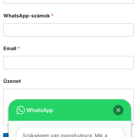
WhatsApp-számok
*
N
Email
*
é
v
*
N
é
v
Üzenet
Szükségem van jogosítványra. Mik a